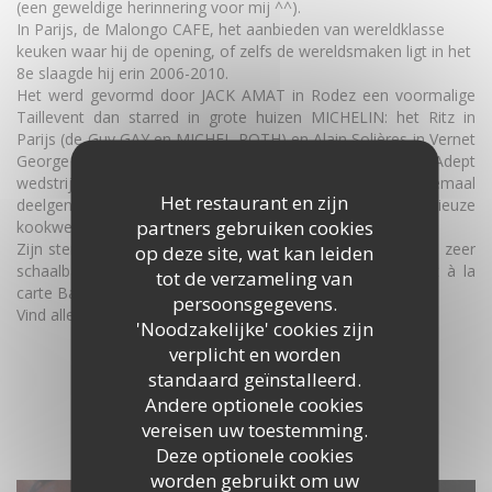
(een geweldige herinnering voor mij ^^).
In Parijs, de Malongo CAFE, het aanbieden van wereldklasse
keuken waar hij de opening, of zelfs de wereldsmaken ligt in het
8e slaagde hij erin 2006-2010.
Het werd gevormd door JACK AMAT in Rodez een voormalige
Taillevent dan starred in grote huizen MICHELIN: het Ritz in
Parijs (de Guy GAY en MICHEL ROTH) en Alain Solières in Vernet
George V PARIS 8 (chef-kok Philippe Legendre). Adept
wedstrijden verzamelde hij vele prijzen en tweemaal
Het restaurant en zijn
deelgenomen in 2003 en 2006 playoffs de prestigieuze
partners gebruiken cookies
kookwedstrijd van
BEST WERKNEMERS Frankrijk.
Zijn sterke technische achtergrond hem in staat stellen om zeer
op deze site, wat kan leiden
schaalbare kaarten. U zult ongetwijfeld genieten van het à la
tot de verzameling van
carte Bacchae!
persoonsgegevens.
Vind alle gerechten
Jean-Luc op Facebook
'Noodzakelijke' cookies zijn
verplicht en worden
standaard geïnstalleerd.
Andere optionele cookies
vereisen uw toestemming.
ONTDEK HET GEBIED
Deze optionele cookies
worden gebruikt om uw