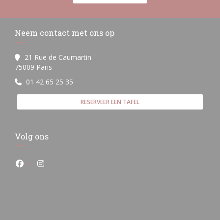
Neem contact met ons op
21 Rue de Caumartin
((opent in een nieuw venster))
75009 Paris
01 42 65 25 35
RESERVEER EEN TAFEL
Volg ons
Facebook ((opent in een nieuw venster))
Instagram ((opent in een nieuw venster))