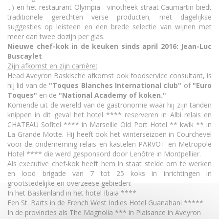
...) en het restaurant Olympia - vinotheek straat Caumartin biedt
traditionele gerechten verse producten, met dagelijkse
suggesties op leisteen en een brede selectie van wijnen met
meer dan twee dozijn per glas.
Nieuwe chef-kok in de keuken sinds april 2016: Jean-Luc
Buscaylet
Zijn afkomst en zijn carrière:
Head Aveyron Baskische afkomst ook foodservice consultant, is
hij lid van de
"Toques Blanches International club"
of
"Euro
Toques"
en de
"National Academy of
koken."
Komende uit de wereld van de gastronomie waar hij zijn tanden
knippen in dit geval het hotel **** reserveren in Albi relais en
CHATEAU Sofitel **** in Marseille Old Port Hotel ** kwik ** in
La Grande Motte. Hij heeft ook het winterseizoen in Courchevel
voor de onderneming relais en kastelen PARVOT en Metropole
Hotel **** die werd gesponsord door Lenôtre in Montpellier.
Als executive chef-kok heeft hem in staat stelde om te werken
en lood brigade van 7 tot 25 koks in inrichtingen in
grootstedelijke en overzeese gebieden:
In het Baskenland in het hotel Ibaia ****
Een St. Barts in de French West Indies Hotel Guanahani *****
In de provincies als The Magnolia *** in Plaisance in Aveyron