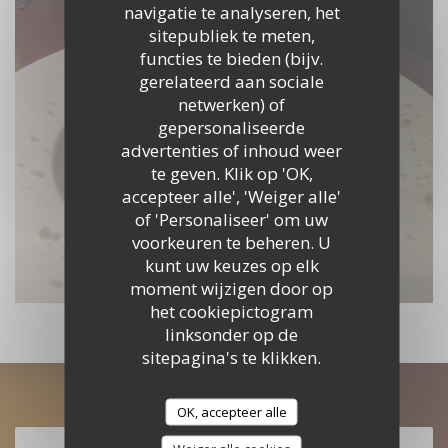
navigatie te analyseren, het
sitepubliek te meten,
functies te bieden (bijv.
gerelateerd aan sociale
netwerken) of
gepersonaliseerde
advertenties of inhoud weer
te geven. Klik op 'OK,
accepteer alle', 'Weiger alle'
of 'Personaliseer' om uw
voorkeuren te beheren. U
kunt uw keuzes op elk
moment wijzigen door op
het cookiepictogram
linksonder op de
sitepagina's te klikken.
Ontdek ons menu
OK, accepteer alle
ONTDEK ONS MENU