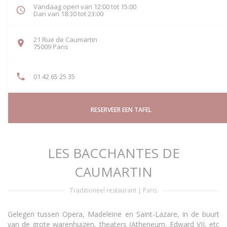
Vandaag open van 12:00 tot 15:00
Dan van 18:30 tot 23:00
21 Rue de Caumartin
((opent in een nieuw venster))
75009 Paris
01 42 65 25 35
RESERVEER EEN TAFEL
LES BACCHANTES DE
CAUMARTIN
Traditioneel restaurant
|
Paris
Gelegen tussen Opera, Madeleine en Saint-Lazare, in de buurt
van de grote warenhuizen, theaters (Atheneum, Edward VII, etc