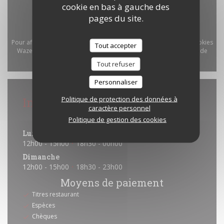
cookie en bas à gauche des
pages du site.
Pour afficher la carte interactive Waze, vous devez accepter les cookies
Tout accepter
Waze Map (Google). Ces cookies peuvent collecter des données de
navigation et de localisation.
Autoriser
Tout refuser
Personnaliser
Infos pratiques
Politique de protection des données à
caractère personnel
Horaires
Politique de gestion des cookies
Lun
-
Sam
12h00 - 15h00
18h30 - 00h00
•
Dimanche
12h00 - 15h00
18h30 - 23h00
•
Moyens de paiement
Titres restaurant
Espèces
Chèques