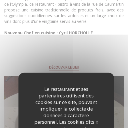
de l'Olympia, ce restaurant - bistro à vins de la rue de Caumartin
propose une cuisine traditionnelle de produits frais, avec des
suggestions quotidiennes sur les ardoises et un large choix de
vins dont plus d'une vingtaine servis au verre.
Nouveau Chef en cuisine : Cyril HORCHOLLE
DÉCOUVRIR LE LIEU
Le restaurant et ses
partenaires utilisent des
cookies sur ce site, pouvant
impliquer la collecte de
données à caractère
personnel. Les cookies dits «