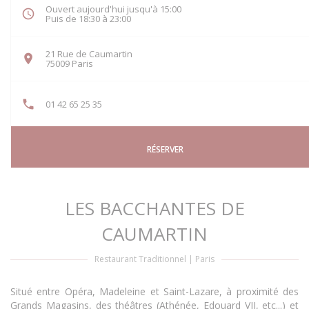
Ouvert aujourd'hui jusqu'à 15:00
Puis de 18:30 à 23:00
21 Rue de Caumartin
((ouvre une nouvelle fenêtre))
75009 Paris
01 42 65 25 35
RÉSERVER
LES BACCHANTES DE
CAUMARTIN
Restaurant Traditionnel
|
Paris
Situé entre Opéra, Madeleine et Saint-Lazare, à proximité des
Grands Magasins, des théâtres (Athénée, Edouard VII, etc...) et