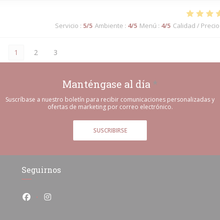
Servicio
:
5
/5
Ambiente
:
4
/5
Menú
:
4
/5
Calidad / Precio
1
2
3
Manténgase al día
*
Suscríbase a nuestro boletín para recibir comunicaciones personalizadas y
ofertas de marketing por correo electrónico.
SUSCRIBIRSE
Seguirnos
Facebook ((abre en una nueva ventana))
Instagram ((abre en una nueva ventana))