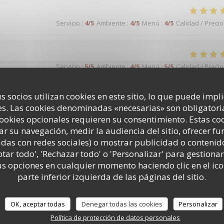
Servicio
:
4
/5
Ambiente
:
4
/5
Menú
:
4
/5
Calidad / Precio
Servicio
:
5
/5
Ambiente
:
4
/5
Menú
:
5
/5
Calidad / Precio
s socios utilizan cookies en este sitio, lo que puede impl
 par Ludovic, repas classique généreux et goûteux et facture honnête.
s. Las cookies denominadas «necesarias» son obligatoria
 dans le 8e, tout près de l'Olympia.
cookies opcionales requieren su consentimiento. Estas co
ar su navegación, medir la audiencia del sitio, ofrecer f
adas con redes sociales) o mostrar publicidad o contenid
Servicio
:
5
/5
Ambiente
:
5
/5
Menú
:
5
/5
Calidad / Precio
ptar todo', 'Rechazar todo' o 'Personalizar' para gestionar
 opciones en cualquier momento haciendo clic en el ico
parte inferior izquierda de las páginas del sitio.
Servicio
:
4
/5
Ambiente
:
3
/5
Menú
:
3
/5
Calidad / Precio
OK, aceptar todas
Denegar todas las cookies
Personalizar
Política de protección de datos personales