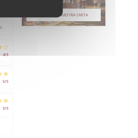
Carta
:
5
/5
DESCUBRIR NUESTRA CARTA
r.
:
4
/5
:
5
/5
:
5
/5