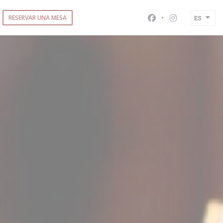
RESERVAR UNA MESA
ES
Facebook ((abre en
Instagram ((