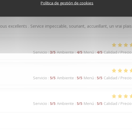
Política de gestión de cookies
Servicio
:
5
/5
Ambiente
:
5
/5
Menú
:
5
/5
Calidad / Precio
us excellents . Service impeccable, souriant, accueillant, un vrai plaisi
Servicio
:
3
/5
Ambiente
:
4
/5
Menú
:
4
/5
Calidad / Precio
Servicio
:
5
/5
Ambiente
:
5
/5
Menú
:
5
/5
Calidad / Precio
Servicio
:
5
/5
Ambiente
:
5
/5
Menú
:
5
/5
Calidad / Precio