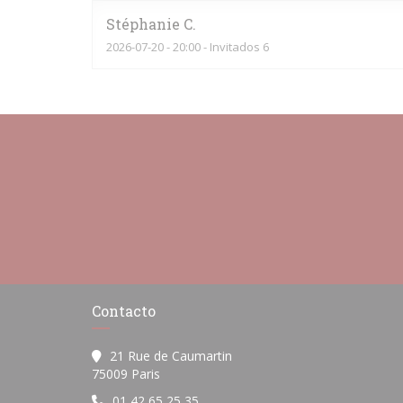
Stéphanie
C
2026-07-20
- 20:00 - Invitados 6
Contacto
21 Rue de Caumartin
((abre en una nueva ventana))
75009 Paris
01 42 65 25 35