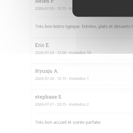
Helen
P
2026-07-25
- 12:15 - Invitados 4
Très bon bistro typique. Entrées, plats et desserts to
Eric
E
2026-07-23
- 12:00 - Invitados 10
Hyunju
A
2026-07-20
- 12:15 - Invitados 1
stephane
S
2026-07-21
- 20:15 - Invitados 2
Très bon accueil et soirée parfaite