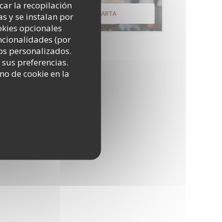
icar la recopilación
DESCUBRIR NUESTRA CARTA
s y se instalan por
okies opcionales
uncionalidades (por
os personalizados.
 sus preferencias.
no de cookie en la