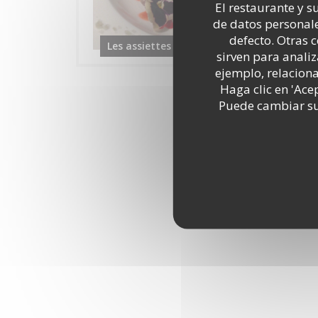
El restaurante y su
de datos personale
defecto. Otras 
Les assiettes
sirven para analiz
ejemplo, relacion
Haga clic en 'Ace
Puede cambiar sus
Tou