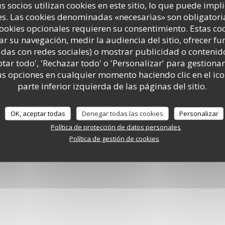
s socios utilizan cookies en este sitio, lo que puede impl
s. Las cookies denominadas «necesarias» son obligatoria
cookies opcionales requieren su consentimiento. Estas co
Le resto
ar su navegación, medir la audiencia del sitio, ofrecer f
adas con redes sociales) o mostrar publicidad o contenid
ptar todo', 'Rechazar todo' o 'Personalizar' para gestionar
 opciones en cualquier momento haciendo clic en el ico
r virtual
parte inferior izquierda de las páginas del sitio.
OK, aceptar todas
Denegar todas las cookies
Personalizar
Política de protección de datos personales
Política de gestión de cookies