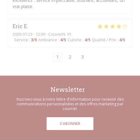
excellents . Service impeccable, souriant, accueillant, un
vrai plaisir.
Eric
E
2026-07-23
- 12:00 - Couverts 10
Service
:
3
/5
Ambiance
:
4
/5
Cuisine
:
4
/5
Qualité / Prix
:
4
/5
1
2
3
Newsletter
*
Inscrivez-vous à notre lettre d'information pour recevoir des
communications personnalisées et des offres marketing par
courriel.
S'ABONNER