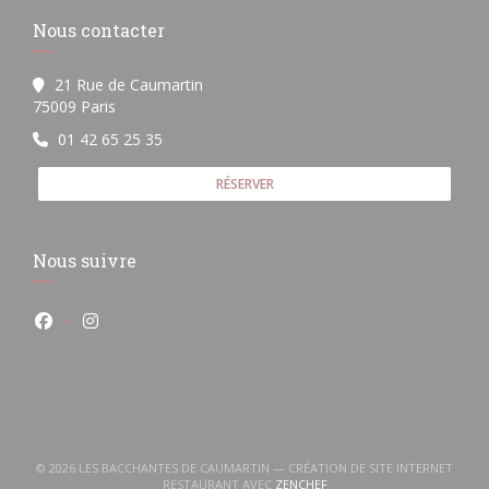
Nous contacter
21 Rue de Caumartin
((ouvre une nouvelle fenêtre))
75009 Paris
01 42 65 25 35
RÉSERVER
Nous suivre
Facebook ((ouvre une nouvelle fenêtre))
Instagram ((ouvre une nouvelle fenêtre))
© 2026 LES BACCHANTES DE CAUMARTIN — CRÉATION DE SITE INTERNET
((OUVRE UNE NOUVELLE FEN
RESTAURANT AVEC
ZENCHEF