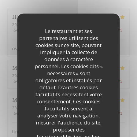
HU
J
2026-08-04
- 18:30 - Couverts 4
Service
:
5
/5
Ambiance
:
5
/5
Cuisine
:
5
/5
Qualité / Prix
:
5
/5
Le restaurant et ses
partenaires utilisent des
cookies sur ce site, pouvant
really considerate service！
impliquer la collecte de
données à caractère
personnel. Les cookies dits «
Michael
C
nécessaires » sont
2026-08-07
- 22:00 - Couverts 2
obligatoires et installés par
Service
:
5
/5
Ambiance
:
5
/5
Cuisine
:
5
/5
Qualité / Prix
:
5
/5
défaut. D'autres cookies
facultatifs nécessitent votre
Michelle
T
consentement. Ces cookies
facultatifs servent à
2026-08-05
- 19:45 - Couverts 2
Service
:
5
/5
Ambiance
:
5
/5
Cuisine
:
5
/5
Qualité / Prix
:
5
/5
analyser votre navigation,
mesurer l'audience du site,
proposer des
Un petit restaurant sympa pour dîner dans un cadre
fonctionnalités (ex : en lien