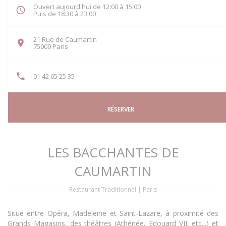
Ouvert aujourd'hui de 12:00 à 15:00
Puis de 18:30 à 23:00
21 Rue de Caumartin
((ouvre une nouvelle fenêtre))
75009 Paris
01 42 65 25 35
RÉSERVER
LES BACCHANTES DE
CAUMARTIN
Restaurant Traditionnel
|
Paris
Situé entre Opéra, Madeleine et Saint-Lazare, à proximité des
Grands Magasins, des théâtres (Athénée, Edouard VII, etc...) et