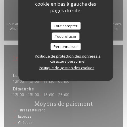
cookie en bas à gauche des
pages du site.
Pour afficher la carte interactive Waze, vous devez accepter les cookies
Tout accepter
Waze Map (Google). Ces cookies peuvent collecter des données de
navigation et de localisation.
Autoriser
Tout refuser
Personnaliser
Infos pratiques
Politique de protection des données à
caractère personnel
Horaires
Politique de gestion des cookies
Lun
-
Sam
12h00 - 15h00
18h30 - 00h00
•
Dimanche
12h00 - 15h00
18h30 - 23h00
•
Moyens de paiement
Titres restaurant
Espèces
Chèques