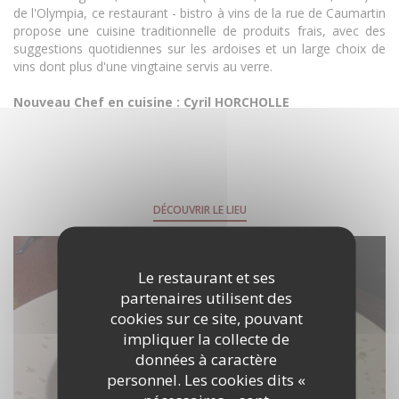
de l'Olympia, ce restaurant - bistro à vins de la rue de Caumartin
propose une cuisine traditionnelle de produits frais, avec des
suggestions quotidiennes sur les ardoises et un large choix de
vins dont plus d'une vingtaine servis au verre.
Nouveau Chef en cuisine : Cyril HORCHOLLE
DÉCOUVRIR LE LIEU
Le restaurant et ses
partenaires utilisent des
cookies sur ce site, pouvant
impliquer la collecte de
données à caractère
personnel. Les cookies dits «