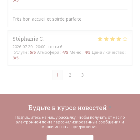
5
/5
Très bon accueil et soirée parfaite
Stéphanie
C
2026-07-20
- 20:00 - гости 6
Услуги
:
5
/5
Атмосфера
:
4
/5
Меню
:
4
/5
Цена / качество
:
3
/5
1
2
3
Будьте в курсе новостей
*
Подпишитесь на нашу рассылку, чтобы получать от нас по
электронной почте персонализированные сообщения и
маркетинговые предложения.