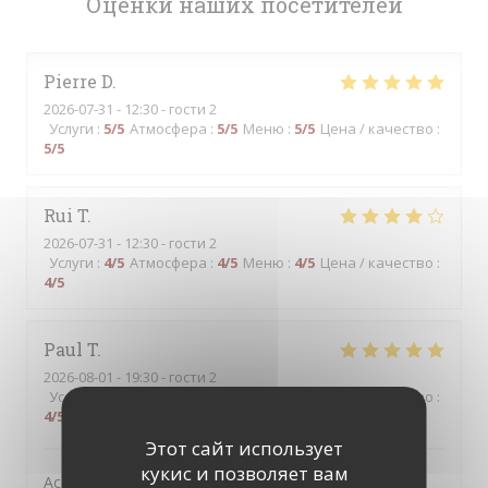
Оценки наших посетителей
Pierre
D
2026-07-31
- 12:30 - гости 2
Услуги
:
5
/5
Атмосфера
:
5
/5
Меню
:
5
/5
Цена / качество
:
5
/5
Rui
T
2026-07-31
- 12:30 - гости 2
Услуги
:
4
/5
Атмосфера
:
4
/5
Меню
:
4
/5
Цена / качество
:
4
/5
Paul
T
2026-08-01
- 19:30 - гости 2
Услуги
:
5
/5
Атмосфера
:
4
/5
Меню
:
5
/5
Цена / качество
:
4
/5
Этот сайт использует
кукис и позволяет вам
Accueil chaleureux, service attentionné et efficace par