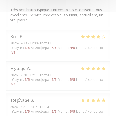
Très bon bistro typique. Entrées, plats et desserts tous
excellents . Service impeccable, souriant, accueillant, un
vrai plaisir.
Eric
E
2026-07-23
- 12:00 - гости 10
Услуги
:
3
/5
Атмосфера
:
4
/5
Меню
:
4
/5
Цена / качество
:
4
/5
Hyunju
A
2026-07-20
- 12:15 - гости 1
Услуги
:
5
/5
Атмосфера
:
5
/5
Меню
:
5
/5
Цена / качество
:
5
/5
stephane
S
2026-07-21
- 20:15 - гости 2
Услуги
:
5
/5
Атмосфера
:
5
/5
Меню
:
5
/5
Цена / качество
: