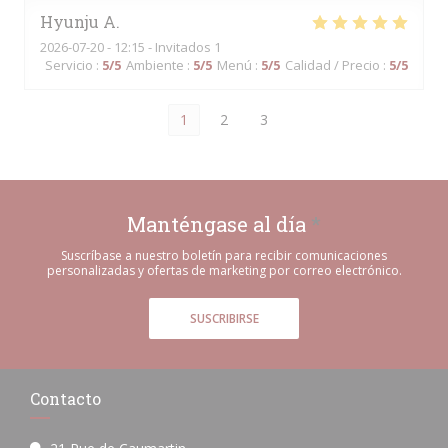
Hyunju
A
2026-07-20
- 12:15 - Invitados 1
Servicio
:
5
/5
Ambiente
:
5
/5
Menú
:
5
/5
Calidad / Precio
:
5
/5
1
2
3
Manténgase al día
*
Suscríbase a nuestro boletín para recibir comunicaciones
personalizadas y ofertas de marketing por correo electrónico.
SUSCRIBIRSE
Contacto