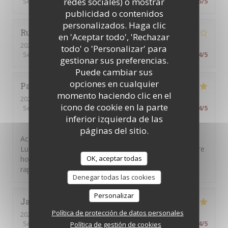
redes sociales) o mostrar
Servicio
:
5
/5
Ambiente
:
5
/5
Menú
:
5
/5
Calidad / Precio
:
5
/5
publicidad o contenidos
personalizados. Haga clic
Rui
T
en 'Aceptar todo', 'Rechazar
2026-07-31
- 12:30 - Invitados 2
todo' o 'Personalizar' para
Servicio
:
4
/5
Ambiente
:
4
/5
Menú
:
4
/5
Calidad / Precio
:
4
/5
gestionar sus preferencias.
Puede cambiar sus
opciones en cualquier
Paul
T
momento haciendo clic en el
2026-08-01
- 19:30 - Invitados 2
icono de cookie en la parte
Servicio
:
5
/5
Ambiente
:
4
/5
Menú
:
5
/5
Calidad / Precio
:
4
/5
inferior izquierda de las
páginas del sitio.
Accueil chaleureux, service attentionné et efficace par
Ludovic, repas classique généreux et goûteux et facture
OK, aceptar todas
honnête. C'est certainement une bonne adresse à se
rappeler dans le 8e, tout près de l'Olympia.
Denegar todas las cookies
Personalizar
Jade
C
Política de protección de datos personales
2026-07-30
- 12:15 - Invitados 2
Servicio
:
5
/5
Ambiente
:
5
/5
Menú
:
5
/5
Calidad / Precio
:
4
/5
Política de gestión de cookies