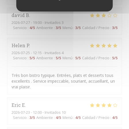
david
B
2026-07-27
- 19:00 - Invitados 3
Servicio
:
4
/5
Ambiente
:
3
/5
Menú
:
3
/5
Calidad / Precio
:
3
/5
Helen
P
2026-07-25
- 12:15 - Invitados 4
Servicio
:
5
/5
Ambiente
:
5
/5
Menú
:
5
/5
Calidad / Precio
:
5
/5
Très bon bistro typique. Entrées, plats et desserts tous
excellents . Service impeccable, souriant, accueillant, un
vrai plaisir.
Eric
E
2026-07-23
- 12:00 - Invitados 10
Servicio
:
3
/5
Ambiente
:
4
/5
Menú
:
4
/5
Calidad / Precio
:
4
/5