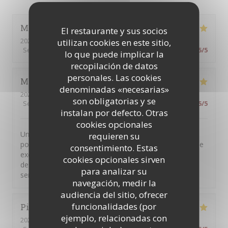
Michael
C
El restaurante y sus socios
2026-08-07
- 22:00 - Invitados 2
utilizan cookies en este sitio,
Servicio
:
5
/5
Ambiente
:
5
/5
Menú
:
5
/5
Calidad / Precio
:
5
/5
lo que puede implicar la
recopilación de datos
personales. Las cookies
Michelle
T
denominadas «necesarias»
2026-08-05
- 19:45 - Invitados 2
son obligatorias y se
Servicio
:
5
/5
Ambiente
:
5
/5
Menú
:
5
/5
Calidad / Precio
:
5
/5
instalan por defecto. Otras
cookies opcionales
Un petit restaurant sympa pour dîner dans un cadre
requieren su
posé avec des amis. Mon amie et moi avons passé une
consentimiento. Estas
excellent moment dans ce restaurant: de l'entrée au
cookies opcionales sirven
dessert tout était très bon et fait maison et en plus le
para analizar su
serveur était très gentil et attentionné.
navegación, medir la
audiencia del sitio, ofrecer
funcionalidades (por
Pierre
D
ejemplo, relacionadas con
2026-07-31
- 12:30 - Invitados 2