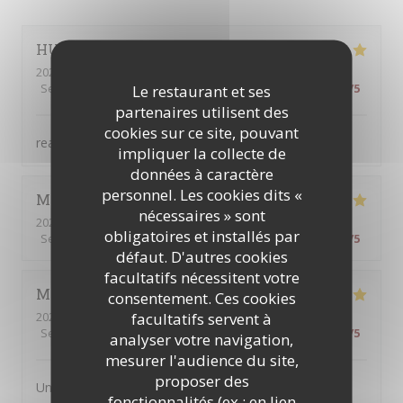
HU
J
2026-08-04
- 18:30 - Couverts 4
Service
:
5
/5
Ambiance
:
5
/5
Cuisine
:
5
/5
Qualité / Prix
:
5
/5
Le restaurant et ses
partenaires utilisent des
cookies sur ce site, pouvant
really considerate service！
impliquer la collecte de
données à caractère
personnel. Les cookies dits «
Michael
C
nécessaires » sont
2026-08-07
- 22:00 - Couverts 2
obligatoires et installés par
Service
:
5
/5
Ambiance
:
5
/5
Cuisine
:
5
/5
Qualité / Prix
:
5
/5
défaut. D'autres cookies
facultatifs nécessitent votre
Michelle
T
consentement. Ces cookies
facultatifs servent à
2026-08-05
- 19:45 - Couverts 2
Service
:
5
/5
Ambiance
:
5
/5
Cuisine
:
5
/5
Qualité / Prix
:
5
/5
analyser votre navigation,
mesurer l'audience du site,
proposer des
Un petit restaurant sympa pour dîner dans un cadre
fonctionnalités (ex : en lien