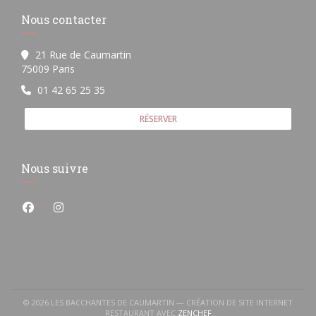
Nous contacter
21 Rue de Caumartin
((ouvre une nouvelle fenêtre))
75009 Paris
01 42 65 25 35
RÉSERVER
Nous suivre
Facebook ((ouvre une nouvelle fenêtre))
Instagram ((ouvre une nouvelle fenêtre))
© 2026 LES BACCHANTES DE CAUMARTIN — CRÉATION DE SITE INTERNET
((OUVRE UNE NOUVELLE FEN
RESTAURANT AVEC
ZENCHEF