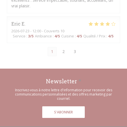
excellents . Service impeccable, souriant, accueillant, un
vrai plaisir.
Eric
E
2026-07-23
- 12:00 - Couverts 10
Service
:
3
/5
Ambiance
:
4
/5
Cuisine
:
4
/5
Qualité / Prix
:
4
/5
1
2
3
Newsletter
*
Inscrivez-vous à notre lettre d'information pour recevoir des
communications personnalisées et des offres marketing par
courriel.
S'ABONNER