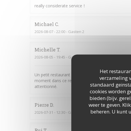
really considerate service！
Michael
C
2026-08-07
- 22:00 - Gasten 2
Michelle
T
2026-08-05
- 19:45 - Gasten 2
Het restauran
Un petit restaurant sympa pour dîner dans un cad
verzameling v
moment dans ce restaurant: de l'entrée au dessert to
standaard geïnsta
attentionné.
cookies worden ge
bieden (bijv. ger
weer te geven. Klik
Pierre
D
beheren. U kunt 
2026-07-31
- 12:30 - Gasten 2
Rui
T