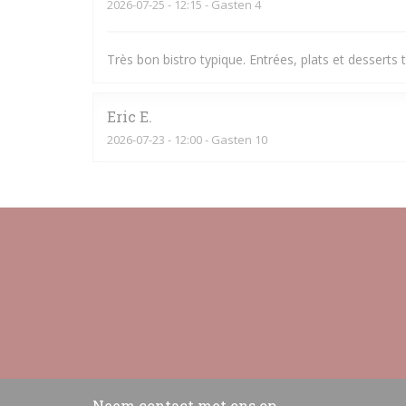
2026-07-25
- 12:15 - Gasten 4
Très bon bistro typique. Entrées, plats et desserts to
Eric
E
2026-07-23
- 12:00 - Gasten 10
Neem contact met ons op