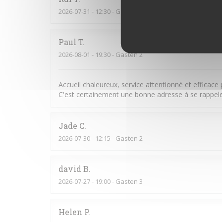
2026-07-31
- 12:30 - Gasten 2
Paul
T
2026-08-01
- 19:30 - Gasten 2
Accueil chaleureux, service attentionné et efficace
C'est certainement une bonne adresse à se rappeler
Jade
C
2026-07-30
- 12:15 - Gasten 2
david
B
2026-07-27
- 19:00 - Gasten 3
Helen
P