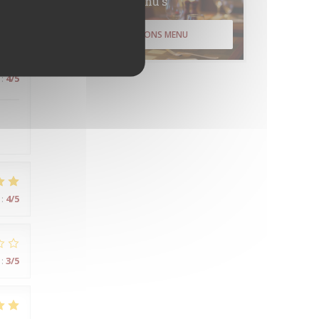
Menu's
:
4
/5
ONTDEK ONS MENU
:
4
/5
:
4
/5
:
3
/5