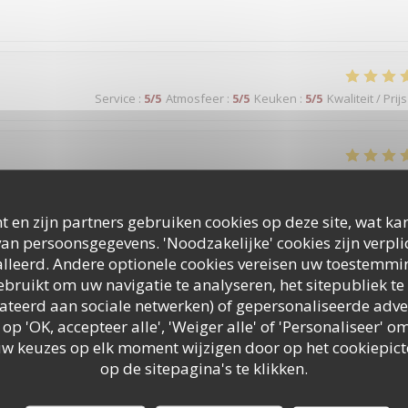
Service
:
5
/5
Atmosfeer
:
5
/5
Keuken
:
5
/5
Kwaliteit / Prijs
Service
:
5
/5
Atmosfeer
:
5
/5
Keuken
:
5
/5
Kwaliteit / Prijs
t en zijn partners gebruiken cookies op deze site, wat kan
re posé avec des amis. Mon amie et moi avons passé une excellent
an persoonsgegevens. 'Noodzakelijke' cookies zijn verpl
ut était très bon et fait maison et en plus le serveur était très gentil
lleerd. Andere optionele cookies vereisen uw toestemmi
bruikt om uw navigatie te analyseren, het sitepubliek te 
elateerd aan sociale netwerken) of gepersonaliseerde adve
 op 'OK, accepteer alle', 'Weiger alle' of 'Personaliseer'
uw keuzes op elk moment wijzigen door op het cookiepic
Service
:
5
/5
Atmosfeer
:
5
/5
Keuken
:
5
/5
Kwaliteit / Prijs
op de sitepagina's te klikken.