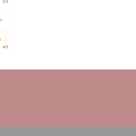
:
5
/5
r.
:
4
/5