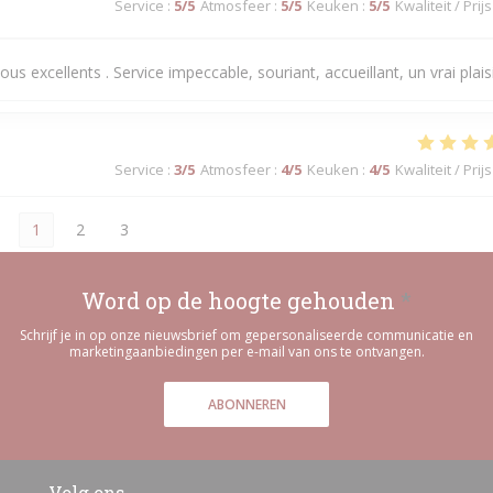
Service
:
5
/5
Atmosfeer
:
5
/5
Keuken
:
5
/5
Kwaliteit / Prijs
us excellents . Service impeccable, souriant, accueillant, un vrai plaisi
Service
:
3
/5
Atmosfeer
:
4
/5
Keuken
:
4
/5
Kwaliteit / Prijs
1
2
3
Word op de hoogte gehouden
*
Schrijf je in op onze nieuwsbrief om gepersonaliseerde communicatie en
marketingaanbiedingen per e-mail van ons te ontvangen.
ABONNEREN
Volg ons