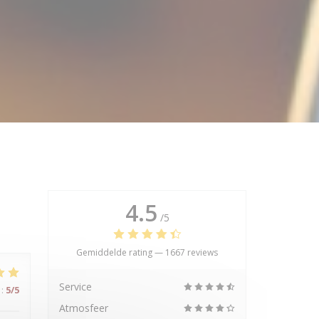
4.5
/5
Gemiddelde rating —
1667 reviews
Service
:
5
/5
Atmosfeer