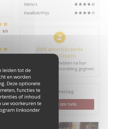
Menu's
Kwaliteit/Prijs
:
5
/5
100% gecertificeerde
beoordelingen
:
5
/5
Onze klanten hebben na hun
reservering een beoordeling gegeven
 leiden tot de
icht en worden
 et
ng. Deze optionele
meten, functies te
Reservering
rtenties of inhoud
 om uw voorkeuren te
RESERVEER EEN TAFEL
togram linksonder
:
5
/5