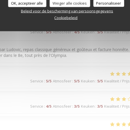
OK, accepteer alle
Weiger alle cookies
Personaliseer
Service
:
4
/5
Atmosfeer
:
4
/5
Keuken
:
4
/5
Kwaliteit / Prijs
Beleid voor de bescherming van persoonsgegevens
Cookiebeleid
Service
:
5
/5
Atmosfeer
:
4
/5
Keuken
:
5
/5
Kwaliteit / Prijs
 par Ludovic, repas classique généreux et goûteux et facture honnête.
 dans le 8e, tout près de l'Olympia.
Service
:
5
/5
Atmosfeer
:
5
/5
Keuken
:
5
/5
Kwaliteit / Prijs
Service
:
4
/5
Atmosfeer
:
3
/5
Keuken
:
3
/5
Kwaliteit / Prijs