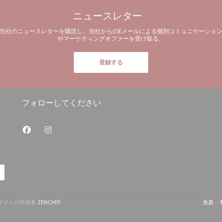
ニュースレター
*
当社のニュースレターを購読し、当社からのEメールによる個別コミュニケーショ
やマーケティングオファーを受け取る。
登録する
フォローしてください
Facebook ((新しいウィンドウで開きます))
Instagram ((新しいウィンドウで開きます))
((新しいウィンドウで開きます))
ウェブサイトの作成者
ZENCHEF
免責
((