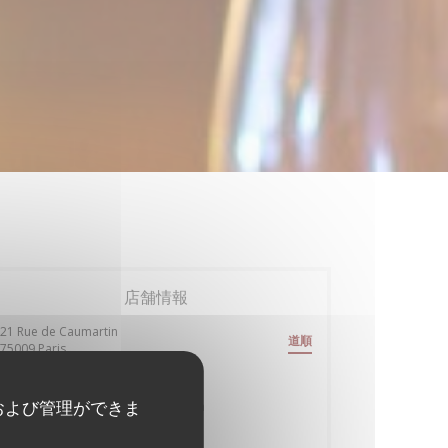
店舗情報
21 Rue de Caumartin
道順
((新しいウィンドウで開きます))
75009 Paris
最寄り駅
および管理ができま
Madeleine, Havre-Caumartin, Opéra
鉄道