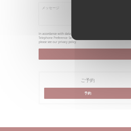
In accordance with data protection regulations, you have the right 
Telephone Preference Service at
tpsonline.org.uk
. US residents can 
please see our
privacy policy
.
ご予約
予約