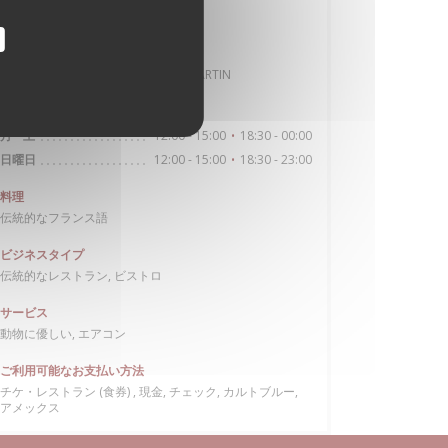
RER Auber
ヴェリブ
Station n° 9033 FACE 45 RUE CAUMARTIN
営業時間
12:00 - 15:00
18:30 - 00:00
月
-
土
•
12:00 - 15:00
18:30 - 23:00
日曜日
•
料理
伝統的なフランス語
ビジネスタイプ
伝統的なレストラン, ビストロ
サービス
動物に優しい, エアコン
ご利用可能なお支払い方法
チケ・レストラン (食券) , 現金, チェック, カルトブルー,
アメックス