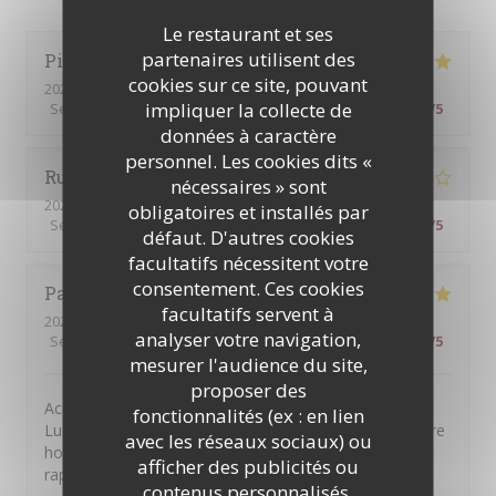
Le restaurant et ses
partenaires utilisent des
Pierre
D
cookies sur ce site, pouvant
2026-07-31
- 12:30 - Couverts 2
impliquer la collecte de
Service
:
5
/5
Ambiance
:
5
/5
Cuisine
:
5
/5
Qualité / Prix
:
5
/5
données à caractère
personnel. Les cookies dits «
Rui
T
nécessaires » sont
2026-07-31
- 12:30 - Couverts 2
obligatoires et installés par
Service
:
4
/5
Ambiance
:
4
/5
Cuisine
:
4
/5
Qualité / Prix
:
4
/5
défaut. D'autres cookies
facultatifs nécessitent votre
consentement. Ces cookies
Paul
T
facultatifs servent à
2026-08-01
- 19:30 - Couverts 2
analyser votre navigation,
Service
:
5
/5
Ambiance
:
4
/5
Cuisine
:
5
/5
Qualité / Prix
:
4
/5
mesurer l'audience du site,
proposer des
Accueil chaleureux, service attentionné et efficace par
fonctionnalités (ex : en lien
Ludovic, repas classique généreux et goûteux et facture
avec les réseaux sociaux) ou
honnête. C'est certainement une bonne adresse à se
afficher des publicités ou
rappeler dans le 8e, tout près de l'Olympia.
contenus personnalisés.