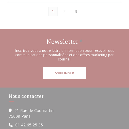
1
2
3
Newsletter
*
Inscrivez-vous à notre lettre d'information pour recevoir des
communications personnalisées et des offres marketing par
courriel.
S'ABONNER
Nous contacter
21 Rue de Caumartin
((ouvre une nouvelle fenêtre))
75009 Paris
01 42 65 25 35