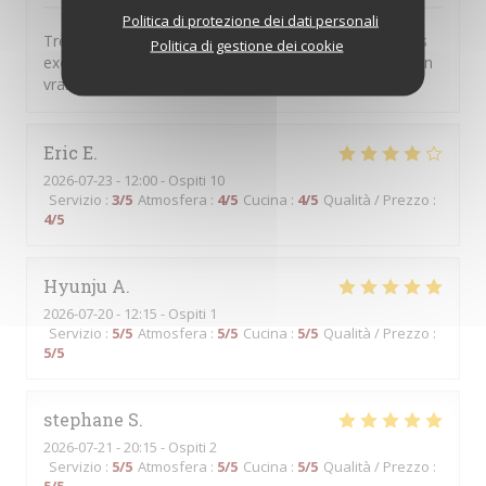
Politica di protezione dei dati personali
Très bon bistro typique. Entrées, plats et desserts tous
Politica di gestione dei cookie
excellents . Service impeccable, souriant, accueillant, un
vrai plaisir.
Eric
E
2026-07-23
- 12:00 - Ospiti 10
Servizio
:
3
/5
Atmosfera
:
4
/5
Cucina
:
4
/5
Qualità / Prezzo
:
4
/5
Hyunju
A
2026-07-20
- 12:15 - Ospiti 1
Servizio
:
5
/5
Atmosfera
:
5
/5
Cucina
:
5
/5
Qualità / Prezzo
:
5
/5
stephane
S
2026-07-21
- 20:15 - Ospiti 2
Servizio
:
5
/5
Atmosfera
:
5
/5
Cucina
:
5
/5
Qualità / Prezzo
: