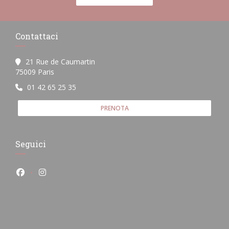
Contattaci
21 Rue de Caumartin
((apre una nuova finestra))
75009 Paris
01 42 65 25 35
PRENOTA
Seguici
Facebook ((apre una nuova finestra))
Instagram ((apre una nuova finestra))