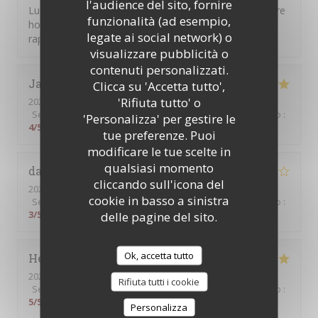
l'audience del sito, fornire
Ludovic, repas classique généreux et goûteux et facture
funzionalità (ad esempio,
honnête. C'est certainement une bonne adresse à se
legate ai social network) o
rappeler dans le 8e, tout près de l'Olympia.
visualizzare pubblicità o
contenuti personalizzati.
Jade
C
Clicca su 'Accetta tutto',
'Rifiuta tutto' o
2026-07-30
- 12:15 - Ospiti 2
Servizio
:
5
/5
Atmosfera
:
5
/5
Cucina
:
5
/5
Qualità / Prezzo
:
'Personalizza' per gestire le
4
/5
tue preferenze. Puoi
modificare le tue scelte in
qualsiasi momento
david
B
cliccando sull'icona del
2026-07-27
- 19:00 - Ospiti 3
cookie in basso a sinistra
Servizio
:
4
/5
Atmosfera
:
3
/5
Cucina
:
3
/5
Qualità / Prezzo
:
3
/5
delle pagine del sito.
Ok, accetta tutto
Helen
P
2026-07-25
- 12:15 - Ospiti 4
Rifiuta tutti i cookie
Servizio
:
5
/5
Atmosfera
:
5
/5
Cucina
:
5
/5
Qualità / Prezzo
:
5
/5
Personalizza