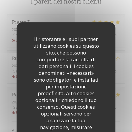
I pareri dei nostri clienti
Pierre
D
2026-07-31
- 12:30 - Ospiti 2
Servizio
:
5
/5
Atmosfera
:
5
/5
Cucina
:
5
/5
Qualità / Prezzo
:
Il ristorante e i suoi partner
5
/5
utilizzano cookies su questo
sito, che possono
Rui
T
comportare la raccolta di
dati personali. I cookies
2026-07-31
- 12:30 - Ospiti 2
Servizio
:
4
/5
Atmosfera
:
4
/5
Cucina
:
4
/5
Qualità / Prezzo
:
denominati «necessari»
4
/5
sono obbligatori e installati
per impostazione
predefinita. Altri cookies
Paul
T
opzionali richiedono il tuo
2026-08-01
- 19:30 - Ospiti 2
consenso. Questi cookies
Servizio
:
5
/5
Atmosfera
:
4
/5
Cucina
:
5
/5
Qualità / Prezzo
:
4
/5
opzionali servono per
analizzare la tua
navigazione, misurare
Accueil chaleureux, service attentionné et efficace par