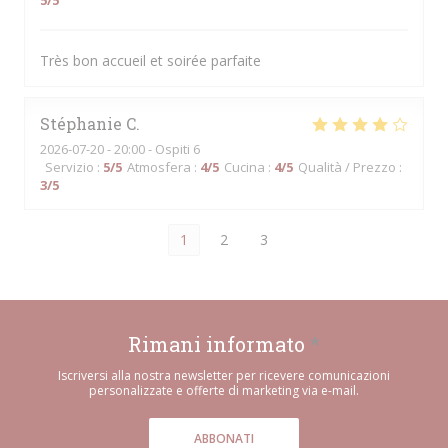
5
/5
Très bon accueil et soirée parfaite
Stéphanie
C
2026-07-20
- 20:00 - Ospiti 6
Servizio
:
5
/5
Atmosfera
:
4
/5
Cucina
:
4
/5
Qualità / Prezzo
:
3
/5
1
2
3
Rimani informato
*
Iscriversi alla nostra newsletter per ricevere comunicazioni
personalizzate e offerte di marketing via e-mail.
ABBONATI