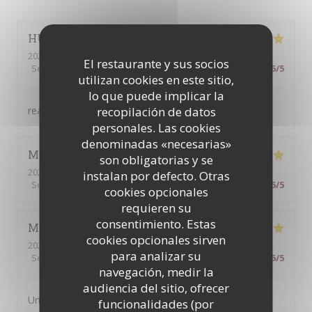
HU
J
2026-08-04
- 18:30 - Invitados 4
El restaurante y sus socios
Servicio
:
5
/5
Ambiente
:
5
/5
Menú
:
5
/5
Calidad / Precio
:
5
/5
utilizan cookies en este sitio,
lo que puede implicar la
recopilación de datos
really considerate service！
personales. Las cookies
denominadas «necesarias»
Michael
C
son obligatorias y se
2026-08-07
- 22:00 - Invitados 2
instalan por defecto. Otras
Servicio
:
5
/5
Ambiente
:
5
/5
Menú
:
5
/5
Calidad / Precio
:
5
/5
cookies opcionales
requieren su
consentimiento. Estas
Michelle
T
cookies opcionales sirven
2026-08-05
- 19:45 - Invitados 2
para analizar su
Servicio
:
5
/5
Ambiente
:
5
/5
Menú
:
5
/5
Calidad / Precio
:
5
/5
navegación, medir la
audiencia del sitio, ofrecer
Un petit restaurant sympa pour dîner dans un cadre
funcionalidades (por