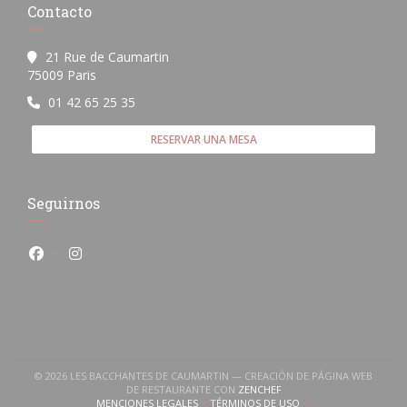
Contacto
21 Rue de Caumartin
((abre en una nueva ventana))
75009 Paris
01 42 65 25 35
RESERVAR UNA MESA
Seguirnos
Facebook ((abre en una nueva ventana))
Instagram ((abre en una nueva ventana))
© 2026 LES BACCHANTES DE CAUMARTIN — CREACIÓN DE PÁGINA WEB
((ABRE EN UNA NUEVA VEN
DE RESTAURANTE CON
ZENCHEF
MENCIONES LEGALES
TÉRMINOS DE USO