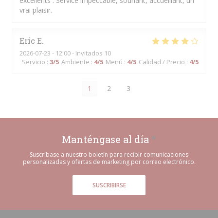
excellents . Service impeccable, souriant, accueillant, un
vrai plaisir.
Eric
E
2026-07-23
- 12:00 - Invitados 10
Servicio
:
3
/5
Ambiente
:
4
/5
Menú
:
4
/5
Calidad / Precio
:
4
/5
1
2
3
Manténgase al día
*
Suscríbase a nuestro boletín para recibir comunicaciones
personalizadas y ofertas de marketing por correo electrónico.
SUSCRIBIRSE