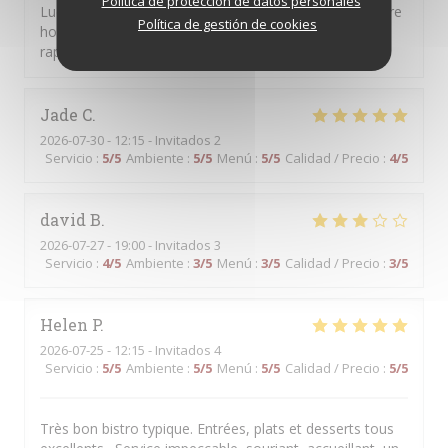
Política de protección de datos personales
Ludovic, repas classique généreux et goûteux et facture
Política de gestión de cookies
honnête. C'est certainement une bonne adresse à se
rappeler dans le 8e, tout près de l'Olympia.
Jade
C
2026-07-30
- 12:15 - Invitados 2
Servicio
:
5
/5
Ambiente
:
5
/5
Menú
:
5
/5
Calidad / Precio
:
4
/5
david
B
2026-07-27
- 19:00 - Invitados 3
Servicio
:
4
/5
Ambiente
:
3
/5
Menú
:
3
/5
Calidad / Precio
:
3
/5
Helen
P
2026-07-25
- 12:15 - Invitados 4
Servicio
:
5
/5
Ambiente
:
5
/5
Menú
:
5
/5
Calidad / Precio
:
5
/5
Très bon bistro typique. Entrées, plats et desserts tous