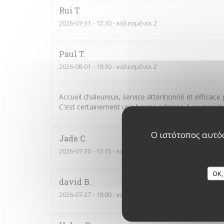
Rui
T
2026-07-31
- 12:30 - καλεσμένοι 2
Paul
T
2026-08-01
- 19:30 - καλεσμένοι 2
Accueil chaleureux, service attentionné et efficace
C'est certainement une bonne adresse à se rappeler
Ο ιστότοπος αυτός
Jade
C
2026-07-30
- 12:15 - καλεσμένοι 2
OK,
david
B
2026-07-27
- 19:00 - καλεσμένοι 3