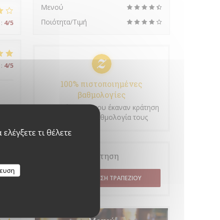
Μενού
Ποιότητα/Τιμή
:
4
/5
:
4
/5
100% πιστοποιημένες
βαθμολογίες
Οι πελάτες μας που έκαναν κράτηση
έδωσαν τη βαθμολογία τους
ελέγξετε τι θέλετε
:
4
/5
Κράτηση
κευση
ΚΆΝΤΕ ΚΡΆΤΗΣΗ ΤΡΑΠΕΖΙΟΎ
:
3
/5