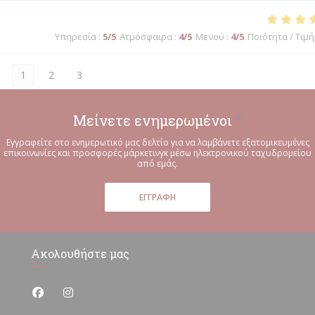
Υπηρεσία
:
5
/5
Ατμόσφαιρα
:
4
/5
Μενού
:
4
/5
Ποιότητα / Τιμή
1
2
3
Μείνετε ενημερωμένοι
*
Εγγραφείτε στο ενημερωτικό μας δελτίο για να λαμβάνετε εξατομικευμένες
επικοινωνίες και προσφορές μάρκετινγκ μέσω ηλεκτρονικού ταχυδρομείου
από εμάς.
ΕΓΓΡΑΦΉ
Ακολουθήστε μας
Facebook ((ανοίγει σε νέο παράθυρο))
Instagram ((ανοίγει σε νέο παράθυρο))