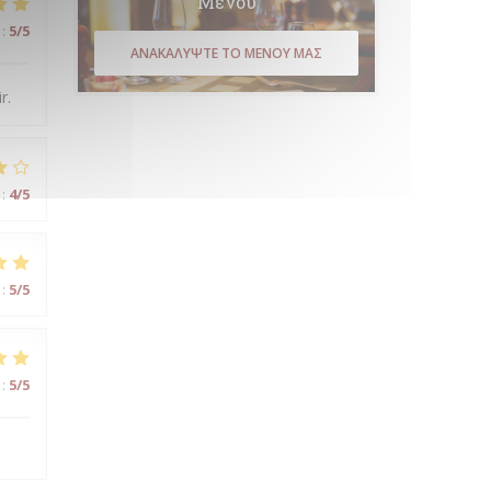
Μενού
:
5
/5
ΑΝΑΚΑΛΎΨΤΕ ΤΟ ΜΕΝΟΎ ΜΑΣ
r.
:
4
/5
:
5
/5
:
5
/5