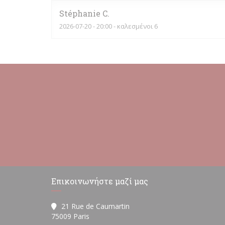
Stéphanie
C
2026-07-20
- 20:00 - καλεσμένοι 6
Επικοινωνήστε μαζί μας
21 Rue de Caumartin
((ανοίγει σε νέο παράθυρο))
75009 Paris