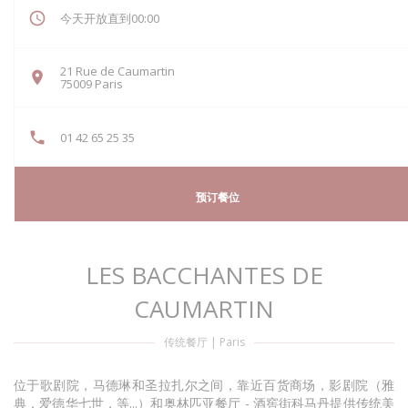
今天开放直到00:00
21 Rue de Caumartin
((在新窗口中打开))
75009 Paris
01 42 65 25 35
预订餐位
LES BACCHANTES DE
CAUMARTIN
传统餐厅
|
Paris
位于歌剧院，马德琳和圣拉扎尔之间，靠近百货商场，影剧院（雅
典，爱德华七世，等...）和奥林匹亚餐厅 - 酒窖街科马丹提供传统美