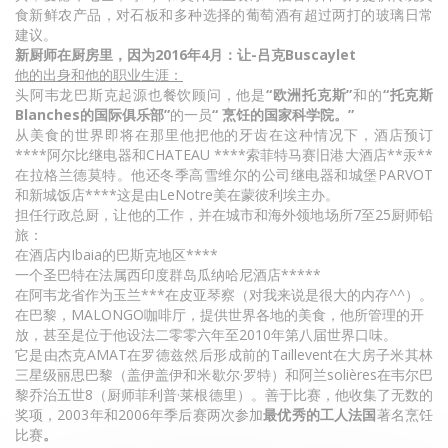
食新鲜农产品，对石板和多种选择的葡萄酒有超过两打的玻璃日常
建议。
新厨师在厨房里，因为2016年4月：让-吕克Buscaylet
他的出身和他的职业生涯：
头阿韦龙巴斯克起源也餐饮顾问，他是
“欧洲托克斯”
和的
“托克斯
Blanches的国际俱乐部”
的一员
“
烹饪
的国家科学院
。”
从美食的世界即将在那里他把他的牙齿在这种情况下，酒店预订
****阿尔比继电器和CHATEAU ****索菲特马赛旧港大酒店**汞**
在拉格兰德莫特。他还冬季高雪维尔的公司继电器和城堡PARVOT
和新城饭店****这是由LeNotre美在蒙彼利埃主办。
担任行政总厨，让他的工作，并在城市和海外领地场所7至25厨师铅
旅：
在酒店内Ibaia的巴斯克地区****
一个圣巴特在法属西印度群岛瓜纳哈尼酒店*****
在阿韦龙省作为玉兰***在皮亚琴察（对我来说是很大的内存^^）。
在巴黎，MALONGO咖啡厅，提供世界各地的美食，他所管理的开
放，甚至是位于他设法二零零六年至2010年第八届世界口味。
它是由杰克AMAT在罗德兹然后形成前的Taillevent在大房子米其林
三星级丽思巴黎（盖伊盖伊和米歇尔·罗特）和阿兰solières在韦尔巴
黎乔治五世8（厨师菲利普·莱根德里）。善于比赛，他收集了无数的
奖项，2003年和2006年季后赛两次参加
最优秀的工人法国
著名烹饪
比赛
。