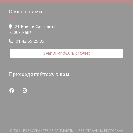
Связь с нами
21 Rue de Caumartin
((открывается в новом окне))
75009 Paris
01 42 65 25 35
ЗАБРОНИРОВАТЬ СТОЛИК
Присоединяйтесь к нам
Facebook ((открывается в новом окне))
Instagram ((открывается в новом окне))
© 2026 LES BACCHANTES DE CAUMARTIN — ВЕБ-СТРАНИЦА РЕСТОРАНА