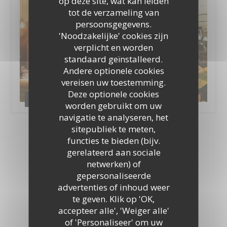
op deze site, wat kan leiden
tot de verzameling van
persoonsgegevens.
'Noodzakelijke' cookies zijn
verplicht en worden
standaard geïnstalleerd.
Andere optionele cookies
vereisen uw toestemming.
Deze optionele cookies
Le resto
worden gebruikt om uw
navigatie te analyseren, het
sitepubliek te meten,
functies te bieden (bijv.
Virtuele tour
gerelateerd aan sociale
netwerken) of
gepersonaliseerde
advertenties of inhoud weer
te geven. Klik op 'OK,
accepteer alle', 'Weiger alle'
of 'Personaliseer' om uw