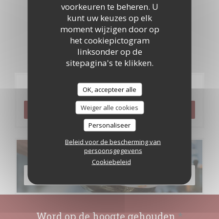
voorkeuren te beheren. U
kunt uw keuzes op elk
moment wijzigen door op
het cookiepictogram
linksonder op de
sitepagina's te klikken.
Reservering
OK, accepteer alle
Weiger alle cookies
RESERVEER EEN TAFEL
Personaliseer
Beleid voor de bescherming van
persoonsgegevens
Menu's
Cookiebeleid
ONTDEK ONS MENU
Word op de hoogte gehouden
*