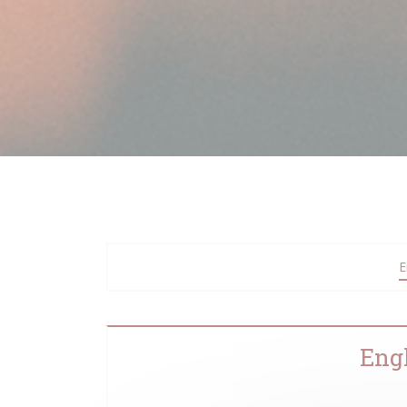
E
Eng