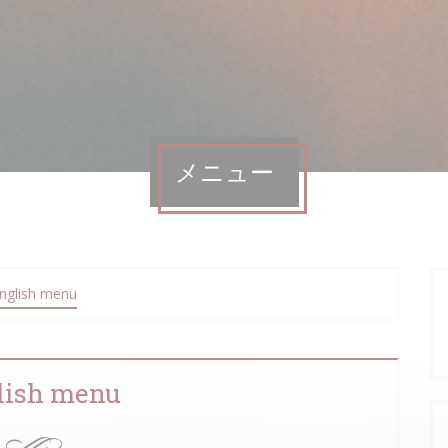
メニュー
nglish menu
lish menu