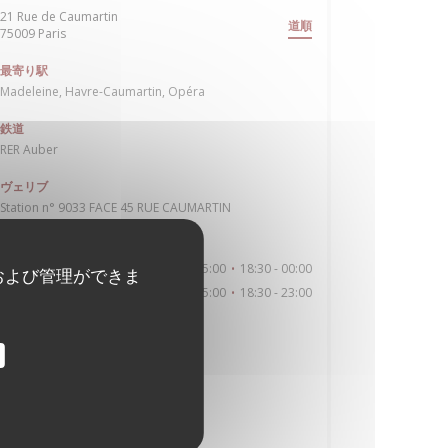
21 Rue de Caumartin
道順
((新しいウィンドウで開きます))
75009 Paris
最寄り駅
Madeleine, Havre-Caumartin, Opéra
鉄道
RER Auber
ヴェリブ
Station n° 9033 FACE 45 RUE CAUMARTIN
営業時間
12:00 - 15:00
18:30 - 00:00
月
-
土
•
および管理ができま
12:00 - 15:00
18:30 - 23:00
日曜日
•
料理
伝統的なフランス語
ビジネスタイプ
伝統的なレストラン, ビストロ
サービス