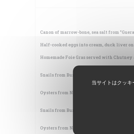
Canon of marrow-bone, sea salt from "Guer
Half-cooked eggs into cream, duck liver on 
Homemade Foie Gras served with Chutney 
Snails from Burgundy
当サイトはクッキ
Oysters from Normandy n°3
Snails from Burgundy
Oysters from Normandy n°3