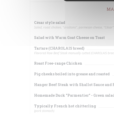
MA
César style salad
Salad, roast chicken, "croûtons", parmesan cheese, "César"
Salad with Warm Goat Cheese on Toast
Tartare (CHAROLAIS breed)
Flavored Raw Beef Steak manually cutted (CHAROLAIS bree
Roast Free-range Chicken
Pig cheeks boiled into grease and roasted
Hanger Beef Steak with Shallot Sauce and 
Homemade Duck "Parmentier" - Green sala
Typically French hot chitterling
(pork stomach)