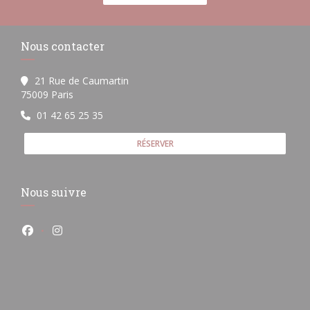
Nous contacter
21 Rue de Caumartin
((ouvre une nouvelle fenêtre))
75009 Paris
01 42 65 25 35
RÉSERVER
Nous suivre
Facebook ((ouvre une nouvelle fenêtre))
Instagram ((ouvre une nouvelle fenêtre))