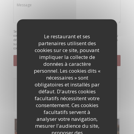
Selon l'article L.223-2 du code de la consommation, il est rappelé que le
Le restaurant et ses
consommateur peut user de son droit à s'inscrire sur la liste d'opposition au
démarchage téléphonique Bloctel :
bloctel.gouv.fr
. Pour plus d'informations
partenaires utilisent des
sur le traitement de vos données, consultez notre
politique de
confidentialité
.
cookies sur ce site, pouvant
impliquer la collecte de
données à caractère
personnel. Les cookies dits «
nécessaires » sont
obligatoires et installés par
Réservation
défaut. D'autres cookies
facultatifs nécessitent votre
RÉSERVER
consentement. Ces cookies
facultatifs servent à
analyser votre navigation,
mesurer l'audience du site,
Cartes & Menus
proposer des