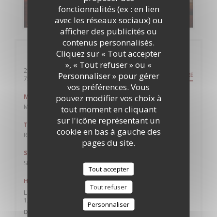
fonctionnalités (ex : en lien
DÉCOUVRIR NOTRE CARTE
avec les réseaux sociaux) ou
afficher des publicités ou
contenus personnalisés.
Cliquez sur « Tout accepter
Infos pratiques
», « Tout refuser » ou «
21 Rue de Caumartin
Personnaliser » pour gérer
ITINÉRAIRE
((ouvre une nouvelle fenêtre))
75009 Paris
vos préférences. Vous
pouvez modifier vos choix à
Métro
Madeleine, Havre-Caumartin, Opéra
tout moment en cliquant
sur l'icône représentant un
Train
cookie en bas à gauche des
RER Auber
pages du site.
Station de vélos
Station n° 9033 FACE 45 RUE CAUMARTIN
Tout accepter
Horaires
Tout refuser
Lun
-
Sam
12h00 - 15h00
18h30 - 00h00
•
Personnaliser
Dimanche