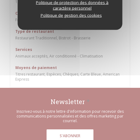
12h00 - 15h00
18h30 - 23h00
Politique de protection des données à
•
caractère personnel
Cuisine
Politique de gestion des cookies
Française Traditionnelle
Type de restaurant
Restaurant Traditionnel, Bistrot - Brasserie
Services
Animaux acceptés, Air conditionné - Climatisation
Moyens de paiement
Titres restaurant, Espèces, Chèques, Carte Bleue, American
Express
Newsletter
*
Inscrivez-vous à notre lettre d'information pour recevoir des
communications personnalisées et des offres marketing par
courriel.
S'ABONNER