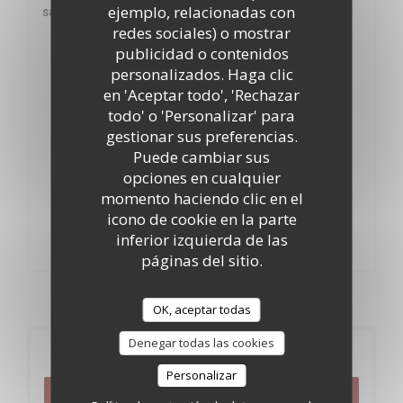
ejemplo, relacionadas con
salsa "Bearnaise"
redes sociales) o mostrar
90,00 EUR
publicidad o contenidos
personalizados. Haga clic
Andouillette (butifarra)
en 'Aceptar todo', 'Rechazar
26,00 EUR
todo' o 'Personalizar' para
gestionar sus preferencias.
Tuetano de canon de hueso y sal marina
Puede cambiar sus
opciones en cualquier
12,00 EUR
momento haciendo clic en el
icono de cookie en la parte
Salchicha seca
inferior izquierda de las
9,00 EUR
páginas del sitio.
OK, aceptar todas
Denegar todas las cookies
Reserva
Personalizar
RESERVAR UNA MESA