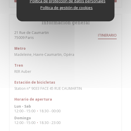
Política de protección de datos personales
Política de gestión de cookies
Información general
21 Rue de Caumartin
ITINERARIO
((abre en una nueva ventana))
75009 Paris
Metro
Madeleine, Havre-Caumartin, Opéra
Tren
RER Auber
Estación de bicicletas
Station n° 9033 FACE 45 RUE CAUMARTIN
Horario de apertura
Lun
-
Sab
12:00 - 15:00
18:30 - 00:00
•
Domingo
12:00 - 15:00
18:30 - 23:00
•