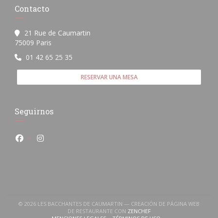
Contacto
21 Rue de Caumartin
((abre en una nueva ventana))
75009 Paris
01 42 65 25 35
RESERVAR UNA MESA
Seguirnos
Facebook ((abre en una nueva ventana))
Instagram ((abre en una nueva ventana))
© 2026 LES BACCHANTES DE CAUMARTIN — CREACIÓN DE PÁGINA WEB
((ABRE EN UNA NUEVA VEN
DE RESTAURANTE CON
ZENCHEF