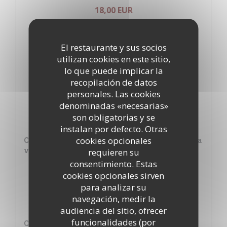
18,00 EUR
Pollo de corral asado
21,00 EUR
El restaurante y sus socios
utilizan cookies en este sitio,
Mejillas de cerdo confitadas
lo que puede implicar la
recopilación de datos
22,00 EUR
personales. Las cookies
Tartaro de Ternera "Charolais"
denominadas «necesarias»
son obligatorias y se
23,00 EUR
instalan por defecto. Otras
cookies opcionales
Carne picada de pato en puré de patatas, ensalada
verde
requieren su
consentimiento. Estas
24,00 EUR
cookies opcionales sirven
para analizar su
Pestana de Buey , Chalotes confitadas
navegación, medir la
26,00 EUR
audiencia del sitio, ofrecer
funcionalidades (por
Chuleton (para 2 personas), hueso de medula,