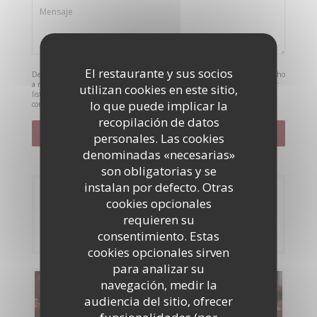
El restaurante y sus socios
De acuerdo con la normativa de protección de datos, puede ejercer su derecho
a no recibir comunicaciones comerciales inscribiéndose en la Lista Robinson:
utilizan cookies en este sitio,
listarobinson.es
. Para más información sobre el tratamiento de sus datos,
lo que puede implicar la
consulte nuestra
política de privacidad
.
recopilación de datos
personales. Las cookies
denominadas «necesarias»
son obligatorias y se
instalan por defecto. Otras
Reserva
cookies opcionales
requieren su
RESERVAR UNA MESA
consentimiento. Estas
cookies opcionales sirven
para analizar su
navegación, medir la
Carta
audiencia del sitio, ofrecer