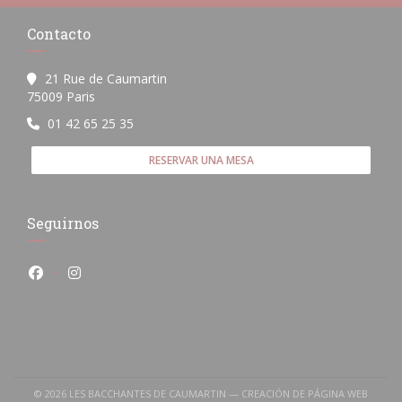
Contacto
21 Rue de Caumartin
((abre en una nueva ventana))
75009 Paris
01 42 65 25 35
RESERVAR UNA MESA
Seguirnos
Facebook ((abre en una nueva ventana))
Instagram ((abre en una nueva ventana))
© 2026 LES BACCHANTES DE CAUMARTIN — CREACIÓN DE PÁGINA WEB