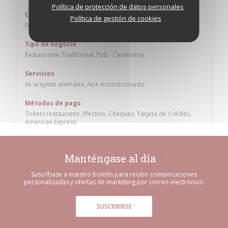
Política de protección de datos personales
Cocina
Política de gestión de cookies
Francesa Tradicional
Tipo de negocio
Restaurante Tradicional, Pub - Cervecería
Servicios
Se aceptan animales, Aire Acondicionado
Métodos de pago
Tickets restaurante, Efectivo, Cheques, Tarjeta de Crédito,
American Express
Manténgase al día
*
Suscríbase a nuestro boletín para recibir comunicaciones
personalizadas y ofertas de marketing por correo electrónico.
SUSCRIBIRSE