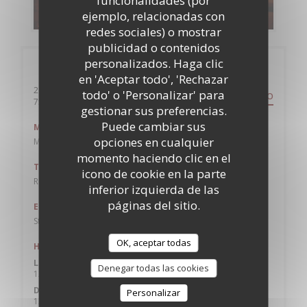
funcionalidades (por
DESCUBRIR NUESTRA CARTA
ejemplo, relacionadas con
redes sociales) o mostrar
publicidad o contenidos
personalizados. Haga clic
Información general
en 'Aceptar todo', 'Rechazar
21 Rue de Caumartin
todo' o 'Personalizar' para
ITINERARIO
((abre en una nueva ventana))
75009 Paris
gestionar sus preferencias.
Puede cambiar sus
Metro
opciones en cualquier
Madeleine, Havre-Caumartin, Opéra
momento haciendo clic en el
Tren
icono de cookie en la parte
RER Auber
inferior izquierda de las
páginas del sitio.
Estación de bicicletas
Station n° 9033 FACE 45 RUE CAUMARTIN
OK, aceptar todas
Horario de apertura
Lun
-
Sab
Denegar todas las cookies
12:00 - 15:00
18:30 - 00:00
•
Domingo
Personalizar
12:00 - 15:00
18:30 - 23:00
•