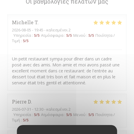
Οι βαθμολογίες πελατών μας
Michelle
T
2026-08-05
- 19:45 - καλεσμένοι 2
Υπηρεσία
:
5
/5
Ατμόσφαιρα
:
5
/5
Μενού
:
5
/5
Ποιότητα /
Τιμή
:
5
/5
Un petit restaurant sympa pour dîner dans un cadre
posé avec des amis. Mon amie et moi avons passé une
excellent moment dans ce restaurant: de l'entrée au
dessert tout était très bon et fait maison et en plus le
serveur était très gentil et attentionné.
Pierre
D
2026-07-31
- 12:30 - καλεσμένοι 2
Υπηρεσία
:
5
/5
Ατμόσφαιρα
:
5
/5
Μενού
:
5
/5
Ποιότητα /
Τιμή
:
5
/5