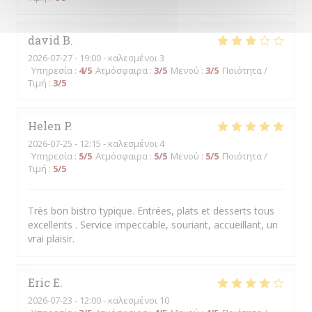
david
B
2026-07-27
- 19:00 - καλεσμένοι 3
Υπηρεσία
:
4
/5
Ατμόσφαιρα
:
3
/5
Μενού
:
3
/5
Ποιότητα /
Τιμή
:
3
/5
Helen
P
2026-07-25
- 12:15 - καλεσμένοι 4
Υπηρεσία
:
5
/5
Ατμόσφαιρα
:
5
/5
Μενού
:
5
/5
Ποιότητα /
Τιμή
:
5
/5
Très bon bistro typique. Entrées, plats et desserts tous
excellents . Service impeccable, souriant, accueillant, un
vrai plaisir.
Eric
E
2026-07-23
- 12:00 - καλεσμένοι 10