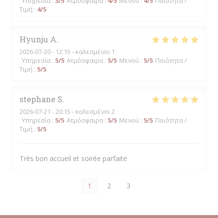
Υπηρεσία
:
3
/5
Ατμόσφαιρα
:
4
/5
Μενού
:
4
/5
Ποιότητα /
Τιμή
:
4
/5
Hyunju
A
2026-07-20
- 12:15 - καλεσμένοι 1
Υπηρεσία
:
5
/5
Ατμόσφαιρα
:
5
/5
Μενού
:
5
/5
Ποιότητα /
Τιμή
:
5
/5
stephane
S
2026-07-21
- 20:15 - καλεσμένοι 2
Υπηρεσία
:
5
/5
Ατμόσφαιρα
:
5
/5
Μενού
:
5
/5
Ποιότητα /
Τιμή
:
5
/5
Très bon accueil et soirée parfaite
1
2
3