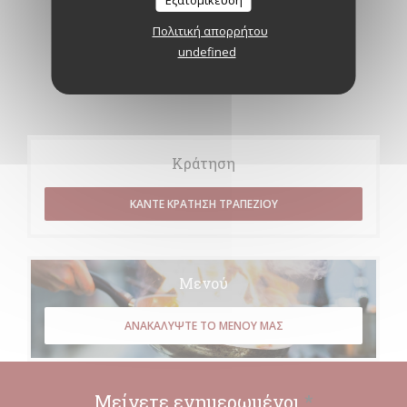
Εξατομίκευση
Πολιτική απορρήτου
undefined
Κράτηση
ΚΆΝΤΕ ΚΡΆΤΗΣΗ ΤΡΑΠΕΖΙΟΎ
Μενού
ΑΝΑΚΑΛΎΨΤΕ ΤΟ ΜΕΝΟΎ ΜΑΣ
Μείνετε ενημερωμένοι
*