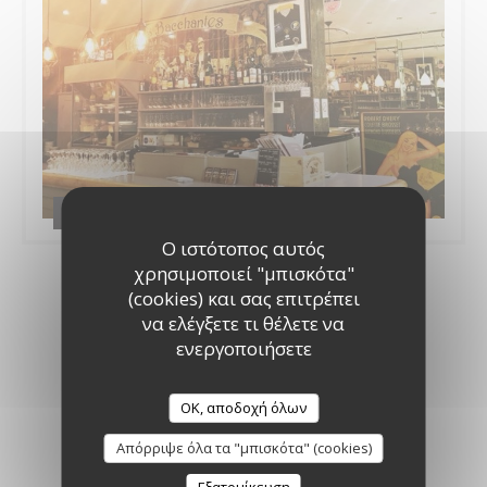
Le resto
Ο ιστότοπος αυτός
χρησιμοποιεί "μπισκότα"
(cookies) και σας επιτρέπει
να ελέγξετε τι θέλετε να
Εικονική περιήγηση
ενεργοποιήσετε
OK, αποδοχή όλων
Απόρριψε όλα τα "μπισκότα" (cookies)