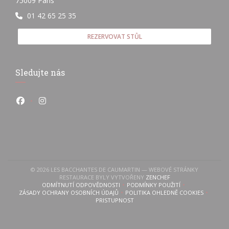
75009 Paris
01 42 65 25 35
REZERVOVAT STŮL
Sledujte nás
Facebook ((otevře se v novém okně))
Instagram ((otevře se v novém okně))
© 2026 LES BACCHANTES DE CAUMARTIN — WEBOVÉ STRÁNKY
((OTEVŘE SE V NOVÉM
RESTAURACE BYLY VYTVOŘENY
ZENCHEF
ODMÍTNUTÍ ODPOVĚDNOSTI
PODMÍNKY POUŽITÍ
((OTEVŘE SE V NOVÉM OKNĚ))
((OTEVŘE SE V NOVÉM OKN
ZÁSADY OCHRANY OSOBNÍCH ÚDAJŮ
POLITIKA OHLEDNĚ COOKIES
((OTEVŘE SE V NOVÉM OKNĚ))
((OTEVŘE SE V NOVÉM 
PRISTUPNOST
((OTEVŘE SE V NOVÉM OKNĚ))