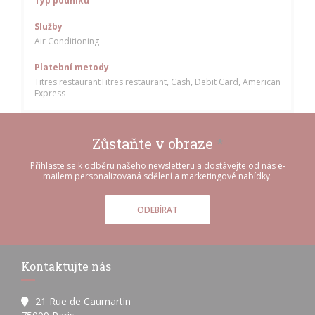
Typ podniku
Služby
Air Conditioning
Platební metody
Titres restaurantTitres restaurant, Cash, Debit Card, American
Express
Zůstaňte v obraze
*
Přihlaste se k odběru našeho newsletteru a dostávejte od nás e-
mailem personalizovaná sdělení a marketingové nabídky.
ODEBÍRAT
Kontaktujte nás
21 Rue de Caumartin
((otevře se v novém okně))