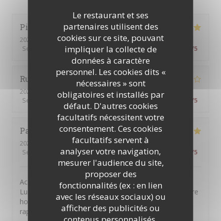
Le restaurant et ses
partenaires utilisent des
Pierre
D
cookies sur ce site, pouvant
2026-07-31
- 12:30 - Couverts 2
impliquer la collecte de
Service
:
5
/5
Ambiance
:
5
/5
Cuisine
:
5
/5
Qualité / Prix
:
5
/5
données à caractère
personnel. Les cookies dits «
Rui
T
nécessaires » sont
2026-07-31
- 12:30 - Couverts 2
obligatoires et installés par
Service
:
4
/5
Ambiance
:
4
/5
Cuisine
:
4
/5
Qualité / Prix
:
4
/5
défaut. D'autres cookies
facultatifs nécessitent votre
consentement. Ces cookies
Paul
T
facultatifs servent à
2026-08-01
- 19:30 - Couverts 2
analyser votre navigation,
Service
:
5
/5
Ambiance
:
4
/5
Cuisine
:
5
/5
Qualité / Prix
:
4
/5
mesurer l'audience du site,
proposer des
Accueil chaleureux, service attentionné et efficace par
fonctionnalités (ex : en lien
Ludovic, repas classique généreux et goûteux et facture
avec les réseaux sociaux) ou
honnête. C'est certainement une bonne adresse à se
afficher des publicités ou
rappeler dans le 8e, tout près de l'Olympia.
contenus personnalisés.