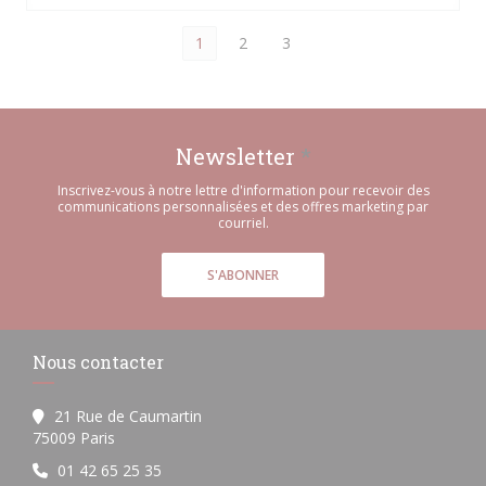
1
2
3
Newsletter
*
Inscrivez-vous à notre lettre d'information pour recevoir des
communications personnalisées et des offres marketing par
courriel.
S'ABONNER
Nous contacter
21 Rue de Caumartin
((ouvre une nouvelle fenêtre))
75009 Paris
01 42 65 25 35